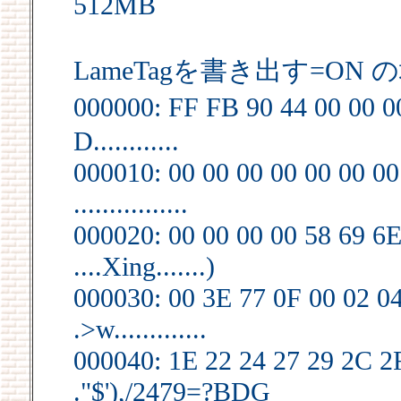
512MB
LameTagを書き出す=ON の
000000: FF FB 90 44 00 00 0
D............
000010: 00 00 00 00 00 00 00
................
000020: 00 00 00 00 58 69 6E
....Xing.......)
000030: 00 3E 77 0F 00 02 0
.>w.............
000040: 1E 22 24 27 29 2C 2
."$'),/2479=?BDG