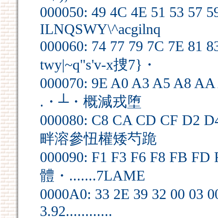
000050: 49 4C 4E 51 53 57 5
ILNQSWY\^acgilnq
000060: 74 77 79 7C 7E 81 8
twy|~q"s'v-x捜7}・
000070: 9E A0 A3 A5 A8 AA
.・┴・概減戎堕
000080: C8 CA CD CF D2 D
畔溶參忸權矮芍跪
000090: F1 F3 F6 F8 FB FD 
體・.......7LAME
0000A0: 33 2E 39 32 00 03 00
3.92............