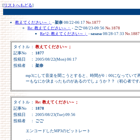
[
リストへもどる
]
教えてください～；
-
架奈
08/22-06:17
No.1877
Re: 教えてください～；
-
ごご
08/23-09:56
No.1878
Re^2: 教えてください～；
-
sasasa
08/28-17:33
No.1887
タイトル
：
教えてください～；
記事No
：
1877
投稿日
： 2005/08/22(Mon) 06:17
投稿者
：
架奈
mp3にして音楽を聞こうとすると、時間が0：00になってい
ーもなにか決まったものがあるのでしょうか？？（初心者です
タイトル
：
Re: 教えてください～；
記事No
：
1878
投稿日
： 2005/08/23(Tue) 09:56
投稿者
：
ごご
エンコードしたMP3のビットレート