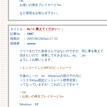
OS
お使いの再生プレイヤーとVer
など環境をお知らせ下さい。
タイトル
：
Re^2: 教えてください～；
記事No
：
1887
投稿日
： 2005/08/28(Sun) 17:33
投稿者
：
sasasa
ツリーをたてた架奈さんではないのですが 同じ事を教えて
頂きたいので 便乗してすみません。m(_ _)m
よろしくお願いします。
> エンコードしたMP3のビットレート
午後のこ～だ for Windowsの窓の下の方に
（１２８kbps固定ビットレート標準音質）
ってなっていますが これのことですか？
> OS
> お使いの再生プレイヤーとVer
Windows XP