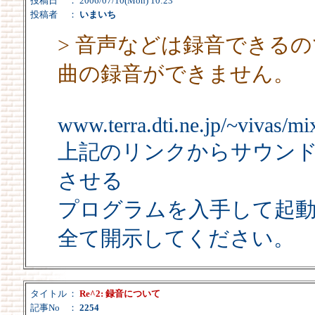
投稿日
： 2006/07/10(Mon) 10:23
投稿者
：
いまいち
> 音声などは録音できる
曲の録音ができません。
www.terra.dti.ne.jp/~vivas/mi
上記のリンクからサウン
させる
プログラムを入手して起
全て開示してください。
タイトル
：
Re^2: 録音について
記事No
：
2254