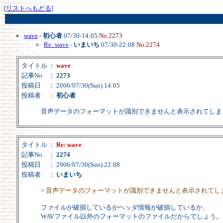
[
リストへもどる
]
wave
-
初心者
07/30-14:05
No.2273
Re: wave
-
いまいち
07/30-22:08
No.2274
タイトル
：
wave
記事No
：
2273
投稿日
： 2006/07/30(Sun) 14:05
投稿者
：
初心者
音声データのフォーマットが識別できませんと表示されてしま
タイトル
：
Re: wave
記事No
：
2274
投稿日
： 2006/07/30(Sun) 22:08
投稿者
：
いまいち
> 音声データのフォーマットが識別できませんと表示されて
ファイルが破損しているかヘッダ情報が破損しているか、
WAVファイル以外のフォーマットのファイルだからでしょう。