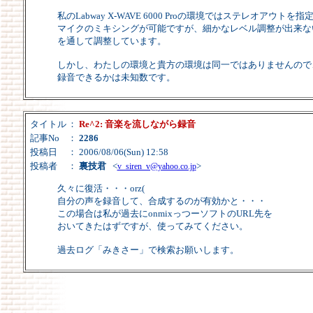
私のLabway X-WAVE 6000 Proの環境ではステレオアウ
マイクのミキシングが可能ですが、細かなレベル調整が出来な
を通して調整しています。
しかし、わたしの環境と貴方の環境は同一ではありませんので
録音できるかは未知数です。
タイトル
：
Re^2: 音楽を流しながら録音
記事No
：
2286
投稿日
： 2006/08/06(Sun) 12:58
投稿者
：
裏技君
<
>
v_siren_v@yahoo.co.jp
久々に復活・・・orz(
自分の声を録音して、合成するのが有効かと・・・
この場合は私が過去にonmixっつーソフトのURL先を
おいてきたはずですが、使ってみてください。
過去ログ「みきさー」で検索お願いします。