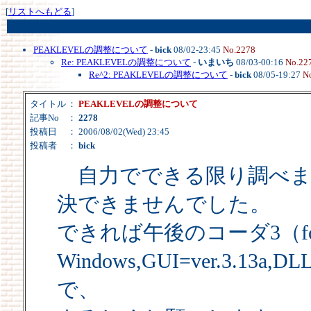
[
リストへもどる
]
PEAKLEVELの調整について
-
bick
08/02-23:45
No.2278
Re: PEAKLEVELの調整について
-
いまいち
08/03-00:16
No.22
Re^2: PEAKLEVELの調整について
-
bick
08/05-19:27
N
タイトル
：
PEAKLEVELの調整について
記事No
：
2278
投稿日
： 2006/08/02(Wed) 23:45
投稿者
：
bick
自力でできる限り調べま
決できませんでした。
できれば午後のコーダ3（fo
Windows,GUI=ver.3.13
で、