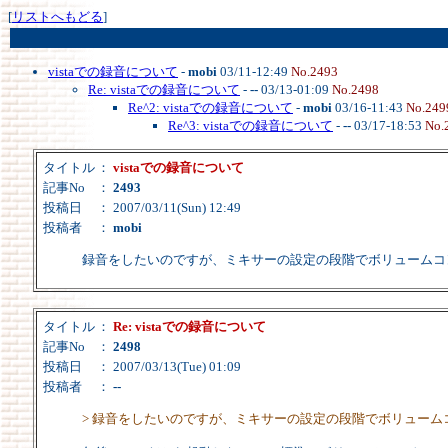
[
リストへもどる
]
vistaでの録音について
-
mobi
03/11-12:49
No.2493
Re: vistaでの録音について
-
--
03/13-01:09
No.2498
Re^2: vistaでの録音について
-
mobi
03/16-11:43
No.249
Re^3: vistaでの録音について
-
--
03/17-18:53
No.
タイトル
：
vistaでの録音について
記事No
：
2493
投稿日
： 2007/03/11(Sun) 12:49
投稿者
：
mobi
録音をしたいのですが、ミキサーの設定の段階でボリュームコ
タイトル
：
Re: vistaでの録音について
記事No
：
2498
投稿日
： 2007/03/13(Tue) 01:09
投稿者
：
--
> 録音をしたいのですが、ミキサーの設定の段階でボリュー