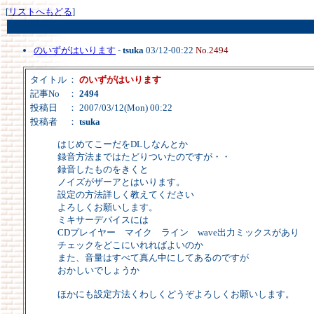
[
リストへもどる
]
のいずがはいります
-
tsuka
03/12-00:22
No.2494
タイトル
：
のいずがはいります
記事No
：
2494
投稿日
： 2007/03/12(Mon) 00:22
投稿者
：
tsuka
はじめてこーだをDLしなんとか
録音方法まではたどりついたのですが・・
録音したものをきくと
ノイズがザーアとはいります。
設定の方法詳しく教えてください
よろしくお願いします。
ミキサーデバイスには
CDプレイヤー マイク ライン wave出力ミックスがあり
チェックをどこにいれればよいのか
また、音量はすべて真ん中にしてあるのですが
おかしいでしょうか
ほかにも設定方法くわしくどうぞよろしくお願いします。