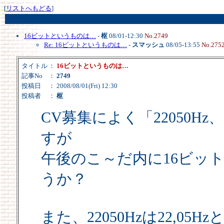
[
リストへもどる
]
16ビットというものは…
-
枢
08/01-12:30
No.2749
Re: 16ビットというものは…
-
スマッシュ
08/05-13:55
No.275
タイトル
：
16ビットというものは…
記事No
：
2749
投稿日
： 2008/08/01(Fri) 12:30
投稿者
：
枢
CV募集によく「22050H
すが
午後のこ～だ内に16ビッ
うか？
また、22050Hzは22,0