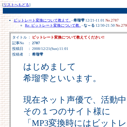
[
リストへもどる
]
ビットレート変換について教えて..
-
希瑠雫
12/21-11:01
No.2787
Re: ビットレート変換について教..
-
な～る
12/30-21:50
No.27
タイトル
：
ビットレート変換について教えてください!!
記事No
：
2787
投稿日
： 2008/12/21(Sun) 11:01
投稿者
：
希瑠雫
はじめまして
希瑠雫といいます。
現在ネット声優で、活動中
その１つのサイト様に
「MP3変換時にはビットレ