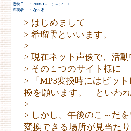
投稿日
： 2008/12/30(Tue) 21:50
投稿者
：
な～る
> はじめまして
> 希瑠雫といいます。
>
> 現在ネット声優で、活
> その１つのサイト様に
> 「MP3変換時にはビッ
換を願います。」といわ
>
> しかし、午後のこ～だ
変換できる場所が見当た