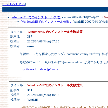
[
リストへもどる
]
WindowsMEでのインストール失敗..
-
soma
2002/04/10(Wed) 07:05
No
WindowsMEでのインストール失敗..
-
WinME
2002/04/10(Wed)
タイトル
：
WindowsMEでのインストール失敗対策
記事No
：
387
投稿日
： 2002/04/08(Mon) 07:05
投稿者
：
soma
午後のこ～だを解凍したホルダにcommand.comをコピーす
ちなみにVer3.10B4(人柱Ver)でもcommand.comが
http://www1.plala.or.jp/tsoma
タイトル
：
WindowsMEでのインストール失敗対策
記事No
：
391
投稿日
： 2002/04/08(Mon) 16:38
投稿者
：
WinME
> 午後のこ～だを解凍したホルダにcommand.comをコピー