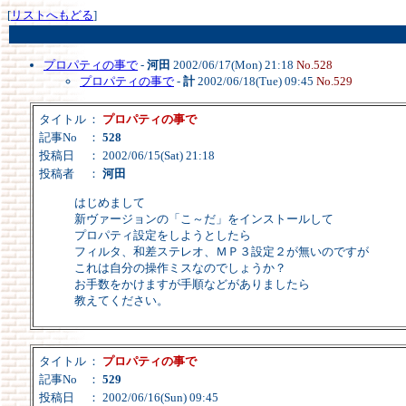
[
リストへもどる
]
プロパティの事で
-
河田
2002/06/17(Mon) 21:18
No.528
プロパティの事で
-
計
2002/06/18(Tue) 09:45
No.529
タイトル
：
プロパティの事で
記事No
：
528
投稿日
： 2002/06/15(Sat) 21:18
投稿者
：
河田
はじめまして
新ヴァージョンの「こ～だ」をインストールして
プロパティ設定をしようとしたら
フィルタ、和差ステレオ、ＭＰ３設定２が無いのですが
これは自分の操作ミスなのでしょうか？
お手数をかけますが手順などがありましたら
教えてください。
タイトル
：
プロパティの事で
記事No
：
529
投稿日
： 2002/06/16(Sun) 09:45