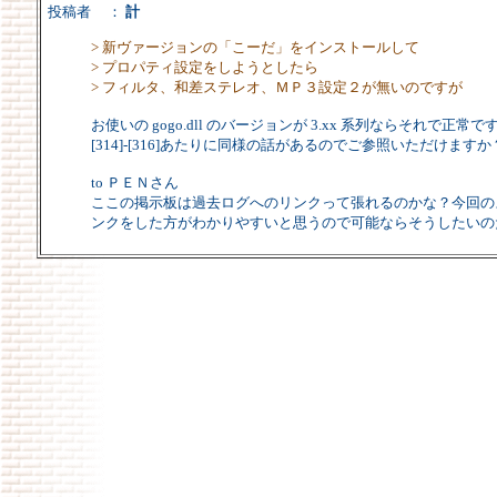
投稿者
：
計
> 新ヴァージョンの「こーだ」をインストールして
> プロパティ設定をしようとしたら
> フィルタ、和差ステレオ、ＭＰ３設定２が無いのですが
お使いの gogo.dll のバージョンが 3.xx 系列ならそれで正常
[314]-[316]あたりに同様の話があるのでご参照いただけますか
to ＰＥＮさん
ここの掲示板は過去ログへのリンクって張れるのかな？今回の
ンクをした方がわかりやすいと思うので可能ならそうしたいの