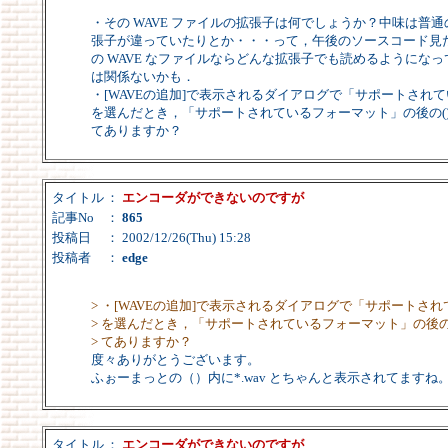
・その WAVE ファイルの拡張子は何でしょうか？中味は普通の
張子が違っていたりとか・・・って，午後のソースコード見
の WAVE なファイルならどんな拡張子でも読めるようになって
は関係ないかも．
・[WAVEの追加]で表示されるダイアログで「サポートされ
を選んだとき，「サポートされているフォーマット」の後の()の中
てありますか？
タイトル
：
エンコーダができないのですが
記事No
：
865
投稿日
： 2002/12/26(Thu) 15:28
投稿者
：
edge
> ・[WAVEの追加]で表示されるダイアログで「サポートさ
> を選んだとき，「サポートされているフォーマット」の後の()の
> てありますか？
度々ありがとうございます。
ふぉーまっとの（）内に*.wav とちゃんと表示されてますね
タイトル
：
エンコーダができないのですが