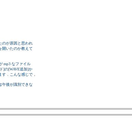
」
たのが原因と思われ
を開いたのか教えて
 mp3 なファイル
の[WAVE追加]か
ます．こんな感じで，
は午後が識別できな