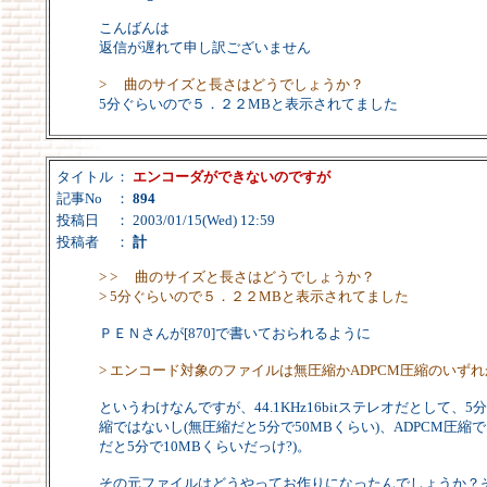
こんばんは
返信が遅れて申し訳ございません
> 曲のサイズと長さはどうでしょうか？
5分ぐらいので５．２２MBと表示されてました
タイトル
：
エンコーダができないのですが
記事No
：
894
投稿日
： 2003/01/15(Wed) 12:59
投稿者
：
計
> > 曲のサイズと長さはどうでしょうか？
> 5分ぐらいので５．２２MBと表示されてました
ＰＥＮさんが[870]で書いておられるように
> エンコード対象のファイルは無圧縮かADPCM圧縮のいず
というわけなんですが、44.1KHz16bitステレオだとして、5分
縮ではないし(無圧縮だと5分で50MBくらい)、ADPCM圧縮で
だと5分で10MBくらいだっけ?)。
その元ファイルはどうやってお作りになったんでしょうか？