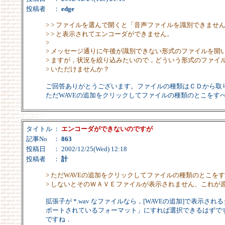
投稿者
：
edge
> > ファイルを選んで開くと「音声ファイルを識別できませ
> > と表示されてエンコーダができません。
>
> メッセージ通りに午後が識別できない形式のファイルを開
> ますが，状況を絞り込みたいので，どういう形式のファイ
> いただけませんか？
ご回答ありがとうございます。ファイルの種類はＣＤから取
ただWAVEの追加をクリックしてファイルの種類のとこをす
タイトル
：
エンコーダができないのですが
記事No
：
863
投稿日
： 2002/12/25(Wed) 12:18
投稿者
：
計
> ただWAVEの追加をクリックしてファイルの種類のとこを
> しないとそのＷＡＶＥファイルが表示されません、これが
拡張子が *.wav なファイルなら，[WAVEの追加]で表示さ
ポートされているフォーマット」にすれば選択できるはずで
ですね．