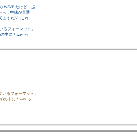
 WAVE だけど，拡
たら，中味が普通
ますね^^;;これ
ているフォーマット」
に *.wav っ
れているフォーマット」
中に *.wav っ
。