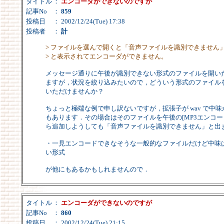
タイトル
：
エンコーダができないのですが
記事No
：
859
投稿日
： 2002/12/24(Tue) 17:38
投稿者
：
計
> ファイルを選んで開くと「音声ファイルを識別できません
> と表示されてエンコーダができません。
メッセージ通りに午後が識別できない形式のファイルを開い
ますが，状況を絞り込みたいので，どういう形式のファイル
いただけませんか？
ちょっと極端な例で申し訳ないですが，拡張子が wav で中味が
もあります．その場合はそのファイルを午後の[MP3エンコード]
ら追加しようしても「音声ファイルを識別できません」と出
・一見エンコードできなそうな一般的なファイルだけど中味
い形式
が他にもあるかもしれませんので．
タイトル
：
エンコーダができないのですが
記事No
：
860
投稿日
： 2002/12/24(Tue) 21:15