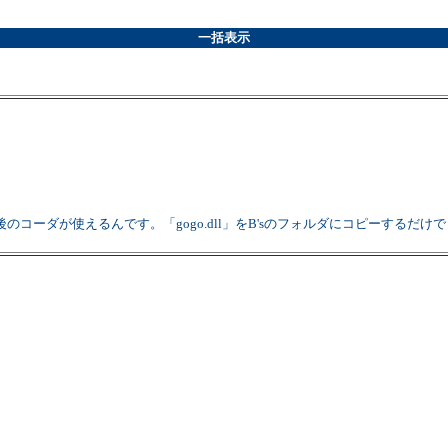
一括表示
コーダが使えるんです。「gogo.dll」をB'sのフォルダにコピーするだ