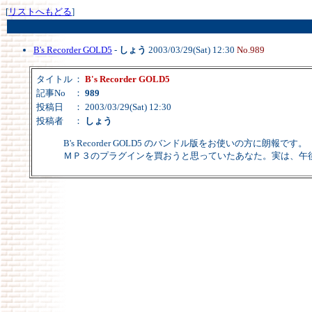
[
リストへもどる
]
B's Recorder GOLD5
-
しょう
2003/03/29(Sat) 12:30
No.989
タイトル
：
B's Recorder GOLD5
記事No
：
989
投稿日
： 2003/03/29(Sat) 12:30
投稿者
：
しょう
B's Recorder GOLD5 のバンドル版をお使いの方に朗報です。
ＭＰ３のプラグインを買おうと思っていたあなた。実は、午後の