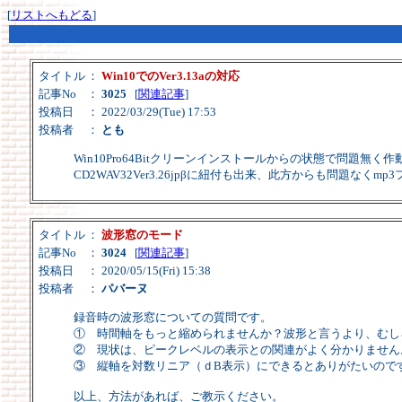
[
リストへもどる
]
タイトル
：
Win10でのVer3.13aの対応
記事No
：
3025
[
関連記事
]
投稿日
： 2022/03/29(Tue) 17:53
投稿者
：
とも
Win10Pro64Bitクリーンインストールからの状態で問題無く
CD2WAV32Ver3.26jpβに紐付も出来、此方からも問題なく
タイトル
：
波形窓のモード
記事No
：
3024
[
関連記事
]
投稿日
： 2020/05/15(Fri) 15:38
投稿者
：
パバーヌ
録音時の波形窓についての質問です。
① 時間軸をもっと縮められませんか？波形と言うより、むし
② 現状は、ピークレベルの表示との関連がよく分かりません
③ 縦軸を対数リニア（ｄB表示）にできるとありがたいので
以上、方法があれば、ご教示ください。