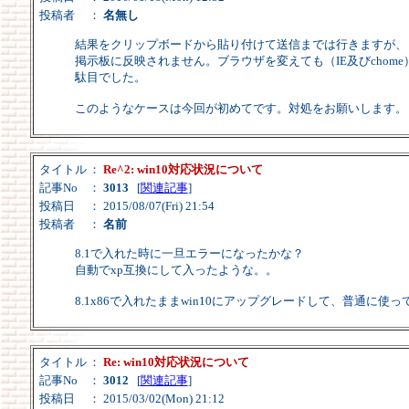
投稿者
：
名無し
結果をクリップボードから貼り付けて送信までは行きますが、
掲示板に反映されません。ブラウザを変えても（IE及びchome
駄目でした。
このようなケースは今回が初めてです。対処をお願いします。
タイトル
：
Re^2: win10対応状況について
記事No
：
3013
[
関連記事
]
投稿日
： 2015/08/07(Fri) 21:54
投稿者
：
名前
8.1で入れた時に一旦エラーになったかな？
自動でxp互換にして入ったような。。
8.1x86で入れたままwin10にアップグレードして、普通に使っ
タイトル
：
Re: win10対応状況について
記事No
：
3012
[
関連記事
]
投稿日
： 2015/03/02(Mon) 21:12