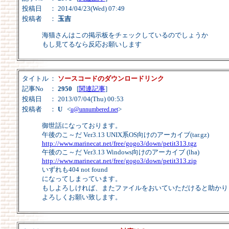
投稿日
： 2014/04/23(Wed) 07:49
投稿者
：
玉吉
海猫さんはこの掲示板をチェックしているのでしょうか
もし見てるなら反応お願いします
タイトル
：
ソースコードのダウンロードリンク
記事No
：
2950
[
関連記事
]
投稿日
： 2013/07/04(Thu) 00:53
投稿者
：
U
<
>
u@unnumbered.net
御世話になっております。
午後のこ～だ Ver3.13 UNIX系OS向けのアーカイブ(tar.gz)
http://www.marinecat.net/free/gogo3/down/petit313.tgz
午後のこ～だ Ver3.13 Windows向けのアーカイブ (lha)
http://www.marinecat.net/free/gogo3/down/petit313.zip
いずれも404 not found
になってしまっています。
もしよろしければ、またファイルをおいていただけると助かり
よろしくお願い致します。