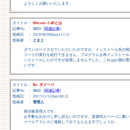
よろしくお願いいたします。
タイトル
：
libiconv-2.dllとは
記事No
：
3023
[
関連記事
]
投稿日
： 2019/06/09(Sun) 13:21
投稿者
：
とまと
ダウンロードさせていただいたのですが、インストール先の指定後、
コードの実行を続行できません。プログラムを再インストール
ンストールしたのですが改善しませんでした。これはpc側が悪
いです。
タイトル
：
Re: ダメージ
記事No
：
3022
[
関連記事
]
投稿日
： 2017/11/11(Sat) 08:21
投稿者
：
管理人
掲示板管理人です。
お手数をおかけし申し訳ないのですが、直接同人ページに書い
メールアドレスに連絡してみてもらえますでしょうか。