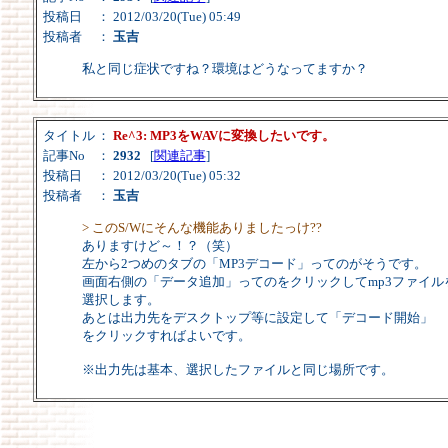
投稿日
： 2012/03/20(Tue) 05:49
投稿者
：
玉吉
私と同じ症状ですね？環境はどうなってますか？
タイトル
：
Re^3: MP3をWAVに変換したいです。
記事No
：
2932
[
関連記事
]
投稿日
： 2012/03/20(Tue) 05:32
投稿者
：
玉吉
> このS/Wにそんな機能ありましたっけ??
ありますけど～！？（笑）
左から2つめのタブの「MP3デコード」ってのがそうです。
画面右側の「データ追加」ってのをクリックしてmp3ファイル
選択します。
あとは出力先をデスクトップ等に設定して「デコード開始」
をクリックすればよいです。
※出力先は基本、選択したファイルと同じ場所です。