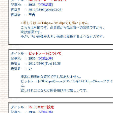
記事No
：
2938
[
関連記事
]
投稿日
： 2012/08/01(Wed) 03:25
投稿者
：
玉吉
> 若しくは1411kbps→705kbpsでも構いません。
こちらは可能です。高音質から低音質への変換ですから。
逆は無理です。
小さい汚い画像を大きい画像に変換するようなものです。
タイトル
：
ビットレートについて
記事No
：
2935
[
関連記事
]
投稿日
： 2012/05/01(Tue) 19:58
投稿者
：
い
非常に初歩的な質問で申し訳ありません。
ビットレート705kbpsのwaveファイルを1411kbpsのwave
ん。
宜しければどなたか回答頂ければ嬉しいです。
タイトル
：
Re: ミキサー設定
記事No
：
2934
[
関連記事
]