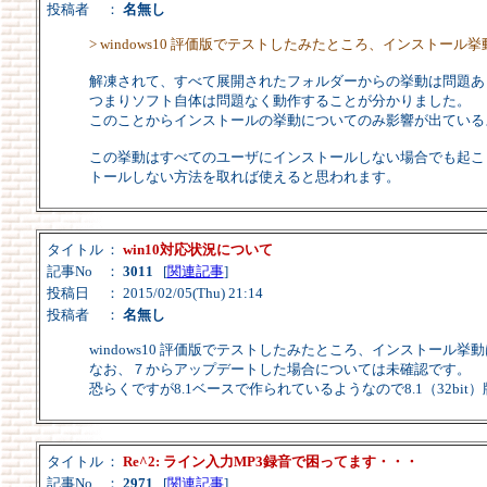
投稿者
：
名無し
> windows10 評価版でテストしたみたところ、インスト
解凍されて、すべて展開されたフォルダーからの挙動は問題あ
つまりソフト自体は問題なく動作することが分かりました。
このことからインストールの挙動についてのみ影響が出ている
この挙動はすべてのユーザにインストールしない場合でも起こりま
トールしない方法を取れば使えると思われます。
タイトル
：
win10対応状況について
記事No
：
3011
[
関連記事
]
投稿日
： 2015/02/05(Thu) 21:14
投稿者
：
名無し
windows10 評価版でテストしたみたところ、インストー
なお、７からアップデートした場合については未確認です。
恐らくですが8.1ベースで作られているようなので8.1（32bi
タイトル
：
Re^2: ライン入力MP3録音で困ってます・・・
記事No
：
2971
[
関連記事
]