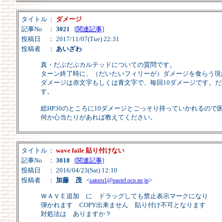
タイトル
：
ダメージ
記事No
：
3021
[
関連記事
]
投稿日
： 2017/11/07(Tue) 22:31
投稿者
：
あいざわ
真・だぶだぶカルテッドについての質問です。
ターン終了時に、（だいたいフィリーが）ダメージを食らう現
ダメージは赤文字もしくは青文字で、毎回10ダメージです。
す。
総HP30のところに10ダメージとごっそり持っていかれるので
何か心当たりがあれば教えてください。
タイトル
：
wave faile 貼り付けない
記事No
：
3018
[
関連記事
]
投稿日
： 2016/04/23(Sat) 12:10
投稿者
：
加藤 茂
<
>
satoru1@pastel.ocn.ne.jp
ＷＡＶＥ追加 に ドラッグしても禁止表示マークになり
弾かれます COPY出来ません 貼り付け不可となります
対処法は ありますか？