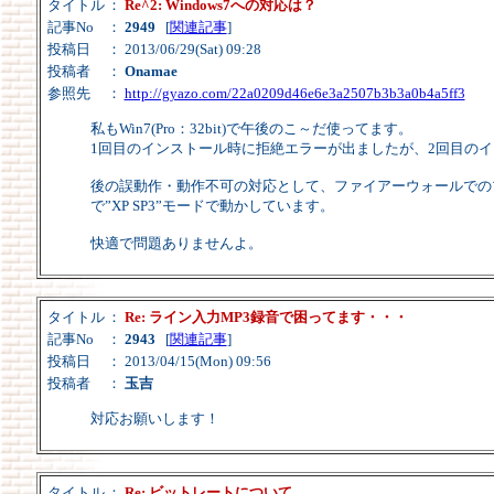
タイトル
：
Re^2: Windows7への対応は？
記事No
：
2949
[
関連記事
]
投稿日
： 2013/06/29(Sat) 09:28
投稿者
：
Onamae
参照先
：
http://gyazo.com/22a0209d46e6e3a2507b3b3a0b4a5ff3
私もWin7(Pro：32bit)で午後のこ～だ使ってます。
1回目のインストール時に拒絶エラーが出ましたが、2回目の
後の誤動作・動作不可の対応として、ファイアーウォールでのプロ
で”XP SP3”モードで動かしています。
快適で問題ありませんよ。
タイトル
：
Re: ライン入力MP3録音で困ってます・・・
記事No
：
2943
[
関連記事
]
投稿日
： 2013/04/15(Mon) 09:56
投稿者
：
玉吉
対応お願いします！
タイトル
：
Re: ビットレートについて