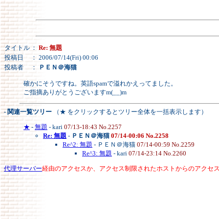
タイトル
：
Re: 無題
投稿日
： 2006/07/14(Fri) 00:06
投稿者
：
ＰＥＮ＠海猫
確かにそうですね。英語spamで溢れかえってました。
ご指摘ありがとうございますm(__)m
- 関連一覧ツリー
（★ をクリックするとツリー全体を一括表示します）
★
-
無題
- kari
07/13-18:43 No.2257
Re: 無題
-
ＰＥＮ＠海猫
07/14-00:06 No.2258
Re^2: 無題
- ＰＥＮ＠海猫
07/14-00:59 No.2259
Re^3: 無題
- kari
07/14-23:14 No.2260
代理サーバー
経由のアクセスか、アクセス制限されたホストからのアクセ