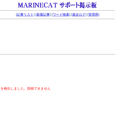
[
記事リスト
] [
新着記事
] [
ワード検索
] [
過去ログ
] [
管理用
]
スを検出しました。投稿できません