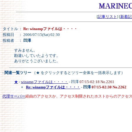
[
記事リスト
] [
新着記
タイトル
：
Re: winampファイルは・・・・
投稿日
： 2006/07/15(Sat) 02:30
投稿者
：
凹澤
すみません。
勘違いしていたようです。
ありがとうございました。
- 関連一覧ツリー
（★ をクリックするとツリー全体を一括表示します）
★
-
winampファイルは・・・・
- 凹澤
07/15-02:18 No.2261
Re: winampファイルは・・・・
-
凹澤
07/15-02:30 No.2262
代理サーバー
経由のアクセスか、アクセス制限されたホストからのアクセ