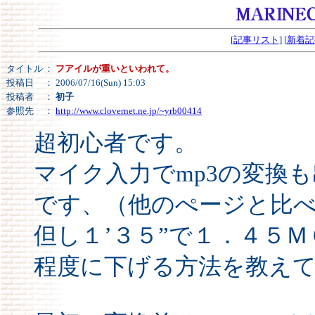
[
記事リスト
] [
新着記
タイトル
：
フアイルが重いといわれて。
投稿日
： 2006/07/16(Sun) 15:03
投稿者
：
初子
参照先
：
http://www.clovernet.ne.jp/~yrb00414
超初心者です。
マイク入力でmp3の変換
です、（他のぺージと比
但し１’３５”で１．４５
程度に下げる方法を教え