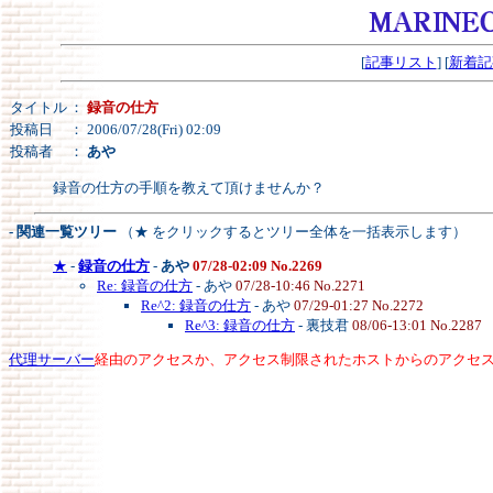
[
記事リスト
] [
新着記
タイトル
：
録音の仕方
投稿日
： 2006/07/28(Fri) 02:09
投稿者
：
あや
録音の仕方の手順を教えて頂けませんか？
- 関連一覧ツリー
（★ をクリックするとツリー全体を一括表示します）
★
-
録音の仕方
-
あや
07/28-02:09 No.2269
Re: 録音の仕方
- あや
07/28-10:46 No.2271
Re^2: 録音の仕方
- あや
07/29-01:27 No.2272
Re^3: 録音の仕方
- 裏技君
08/06-13:01 No.2287
代理サーバー
経由のアクセスか、アクセス制限されたホストからのアクセ