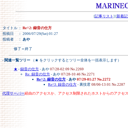
[
記事リスト
] [
新着記
タイトル
：
Re^2: 録音の仕方
投稿日
： 2006/07/29(Sat) 01:27
投稿者
：
あや
修了＝終了
- 関連一覧ツリー
（★ をクリックするとツリー全体を一括表示します）
★
-
録音の仕方
- あや
07/28-02:09 No.2269
Re: 録音の仕方
- あや
07/28-10:46 No.2271
Re^2: 録音の仕方
-
あや
07/29-01:27 No.2272
Re^3: 録音の仕方
- 裏技君
08/06-13:01 No.2287
代理サーバー
経由のアクセスか、アクセス制限されたホストからのアクセ