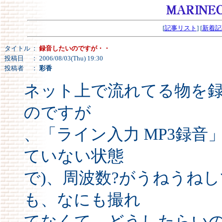
[
記事リスト
] [
新着記
タイトル
：
録音したいのですが・・
投稿日
： 2006/08/03(Thu) 19:30
投稿者
：
彩香
ネット上で流れてる物を
のですが
、「ライン入力 MP3録音
ていない状態
で)、周波数?がうねうね
も、なにも撮れ
てなくて、どうしたらい