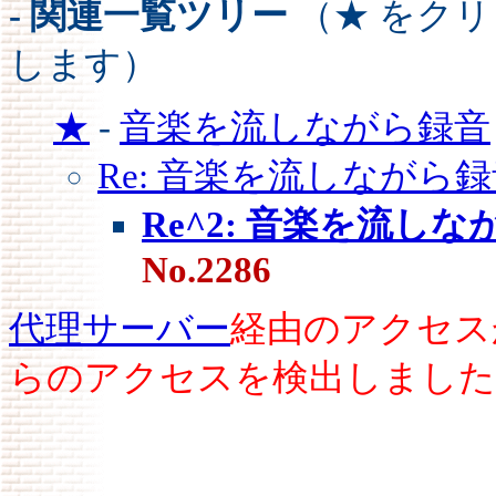
- 関連一覧ツリー
（★ をク
します）
★
-
音楽を流しながら録音
Re: 音楽を流しながら
Re^2: 音楽を流し
No.2286
代理サーバー
経由のアクセス
らのアクセスを検出しました