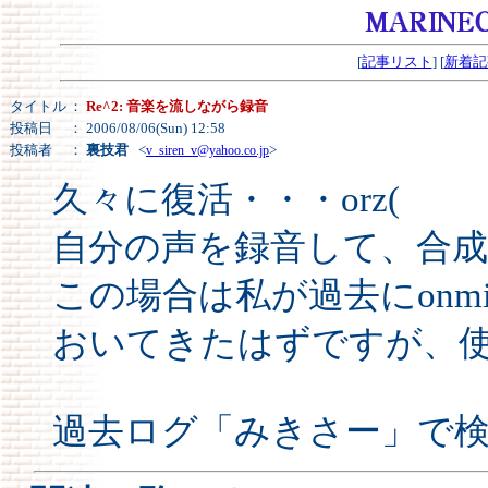
[
記事リスト
] [
新着記
タイトル
：
Re^2: 音楽を流しながら録音
投稿日
： 2006/08/06(Sun) 12:58
投稿者
：
裏技君
<
>
v_siren_v@yahoo.co.jp
久々に復活・・・orz(
自分の声を録音して、合
この場合は私が過去にonm
おいてきたはずですが、
過去ログ「みきさー」で