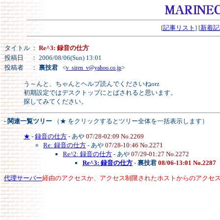
[
記事リスト
] [
新着記
タイトル
：
Re^3: 録音の仕方
投稿日
： 2006/08/06(Sun) 13:01
投稿者
：
裏技君
<
>
v_siren_v@yahoo.co.jp
う～んと、ちゃんとヘルプ読んでくださいねorz
初期設定ではデスクトップにとばされると思います。
探してみてください。
- 関連一覧ツリー
（★ をクリックするとツリー全体を一括表示します）
★
-
録音の仕方
- あや
07/28-02:09 No.2269
Re: 録音の仕方
- あや
07/28-10:46 No.2271
Re^2: 録音の仕方
- あや
07/29-01:27 No.2272
Re^3: 録音の仕方
-
裏技君
08/06-13:01 No.2287
代理サーバー
経由のアクセスか、アクセス制限されたホストからのアクセ