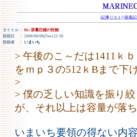
[
記事リスト
] [
新着記
タイトル
：
Re: 容量圧縮の性能
投稿日
： 2006/08/08(Tue) 22:58
投稿者
：
いまいち
> 午後のこ～だは1411ｋｂ
をｍｐ３の512ｋBまで
>
> 僕の乏しい知識を振り絞
が、それ以上は容量が落
いまいち要領の得ない内