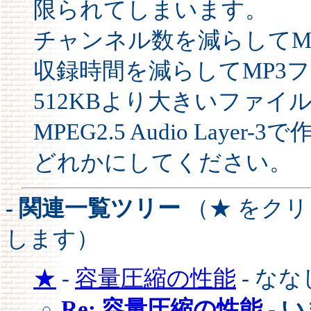
限られてしまいます。
チャンネル数を減らしてM
収録時間を減らしてMP3
512KBより大きいファイ
MPEG2.5 Audio Layer
どれかにしてください。
- 関連一覧ツリー
（★ をク
します）
★
-
容量圧縮の性能
- な
Re: 容量圧縮の性能
-
い