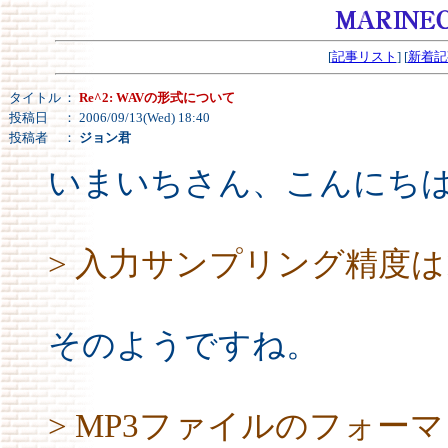
[
記事リスト
] [
新着記
タイトル
：
Re^2: WAVの形式について
投稿日
： 2006/09/13(Wed) 18:40
投稿者
：
ジョン君
いまいちさん、こんにち
> 入力サンプリング精度は1
そのようですね。
> MP3ファイルのフォ