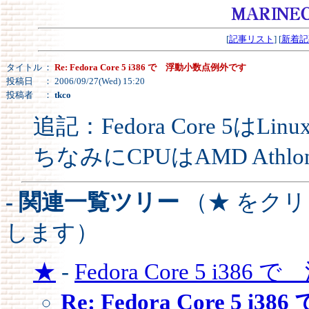
[
記事リスト
] [
新着記
タイトル
：
Re: Fedora Core 5 i386 で 浮動小数点例外です
投稿日
： 2006/09/27(Wed) 15:20
投稿者
：
tkco
追記：Fedora Core 5はL
ちなみにCPUはAMD Athlo
- 関連一覧ツリー
（★ をク
します）
★
-
Fedora Core 5 i386 
Re: Fedora Core 5 i386