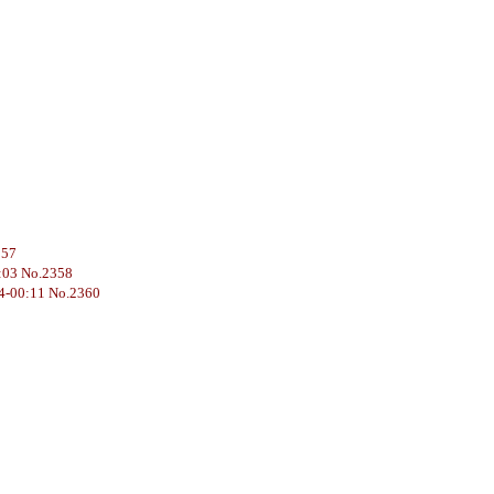
357
:03 No.2358
4-00:11 No.2360