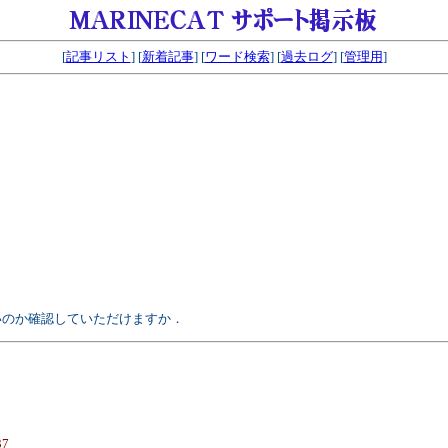
[
記事リスト
] [
新着記事
] [
ワード検索
] [
過去ログ
] [
管理用
]
わらないのか確認していただけますか．
37