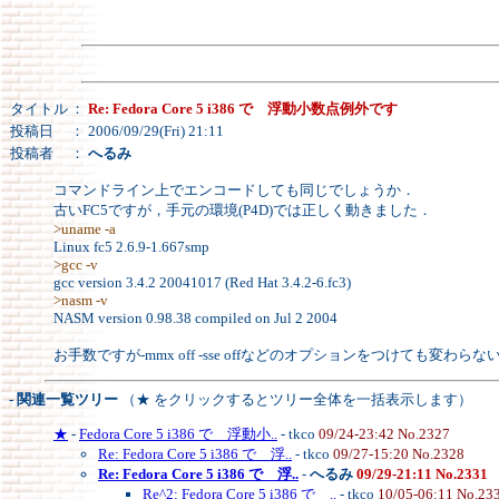
タイトル
：
Re: Fedora Core 5 i386 で 浮動小数点例外です
投稿日
： 2006/09/29(Fri) 21:11
投稿者
：
へるみ
コマンドライン上でエンコードしても同じでしょうか．
古いFC5ですが，手元の環境(P4D)では正しく動きました．
>uname -a
Linux fc5 2.6.9-1.667smp
>gcc -v
gcc version 3.4.2 20041017 (Red Hat 3.4.2-6.fc3)
>nasm -v
NASM version 0.98.38 compiled on Jul 2 2004
お手数ですが-mmx off -sse offなどのオプションをつけても変
- 関連一覧ツリー
（★ をクリックするとツリー全体を一括表示します）
★
-
Fedora Core 5 i386 で 浮動小..
- tkco
09/24-23:42 No.2327
Re: Fedora Core 5 i386 で 浮..
- tkco
09/27-15:20 No.2328
Re: Fedora Core 5 i386 で 浮..
-
へるみ
09/29-21:11 No.2331
Re^2: Fedora Core 5 i386 で ..
- tkco
10/05-06:11 No.23