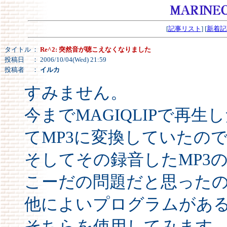
[
記事リスト
] [
新着記
タイトル
：
Re^2: 突然音が聴こえなくなりました
投稿日
： 2006/10/04(Wed) 21:59
投稿者
：
イルカ
すみません。
今までMAGIQLIPで再
てMP3に変換していたの
そしてその録音したMP3
こーだの問題だと思った
他によいプログラムがあ
そちらを使用してみます