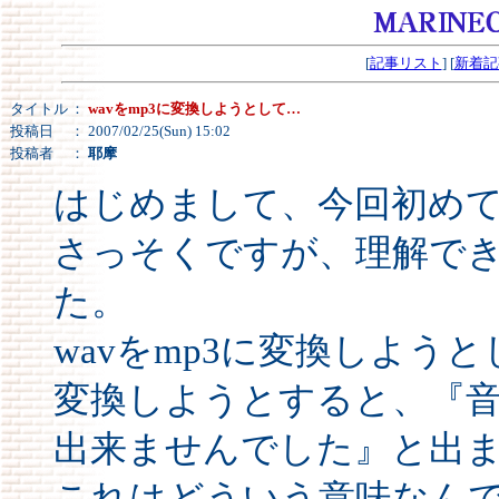
[
記事リスト
] [
新着記
タイトル
：
wavをmp3に変換しようとして…
投稿日
： 2007/02/25(Sun) 15:02
投稿者
：
耶摩
はじめまして、今回初め
さっそくですが、理解で
た。
wavをmp3に変換しよう
変換しようとすると、『
出来ませんでした』と出
これはどういう意味なん