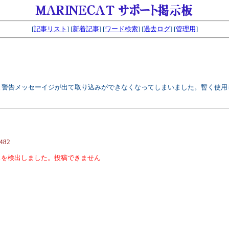
[
記事リスト
] [
新着記事
] [
ワード検索
] [
過去ログ
] [
管理用
]
と警告メッセーイジが出て取り込みができなくなってしまいました。暫く使用
2482
スを検出しました。投稿できません