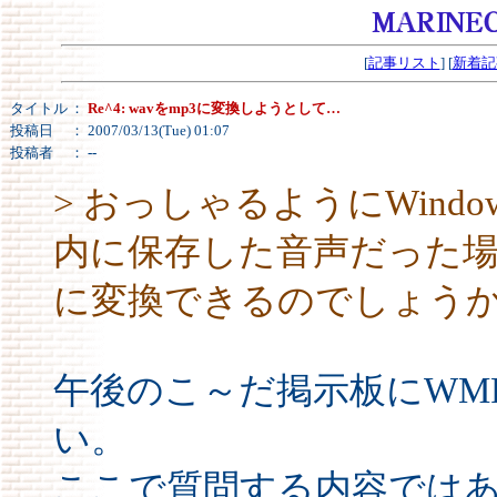
[
記事リスト
] [
新着記
タイトル
：
Re^4: wavをmp3に変換しようとして…
投稿日
： 2007/03/13(Tue) 01:07
投稿者
：
--
> おっしゃるようにWindows
内に保存した音声だった場
に変換できるのでしょう
午後のこ～だ掲示板にWM
い。
ここで質問する内容では