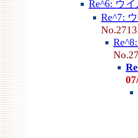
Re^6: 
Re^7:
No.2713
Re^
No.2
R
07