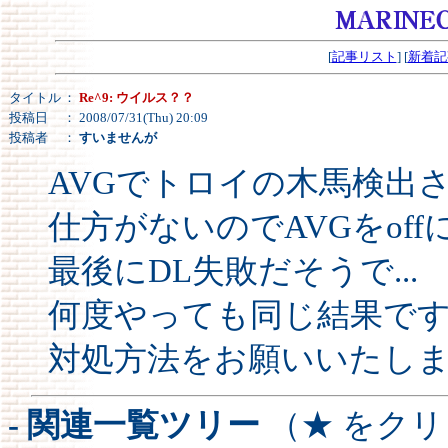
[
記事リスト
] [
新着記
タイトル
：
Re^9: ウイルス？？
投稿日
： 2008/07/31(Thu) 20:09
投稿者
：
すいませんが
AVGでトロイの木馬検出
仕方がないのでAVGをof
最後にDL失敗だそうで...
何度やっても同じ結果で
対処方法をお願いいたし
- 関連一覧ツリー
（★ をク