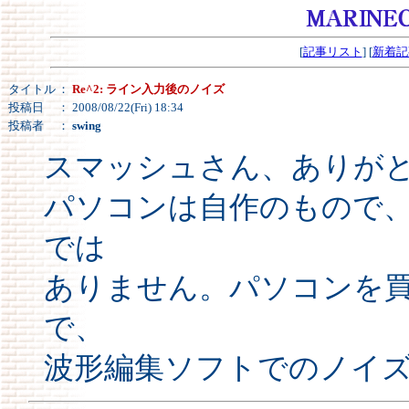
[
記事リスト
] [
新着記
タイトル
：
Re^2: ライン入力後のノイズ
投稿日
： 2008/08/22(Fri) 18:34
投稿者
：
swing
スマッシュさん、ありが
パソコンは自作のもので
では
ありません。パソコンを
で、
波形編集ソフトでのノイ