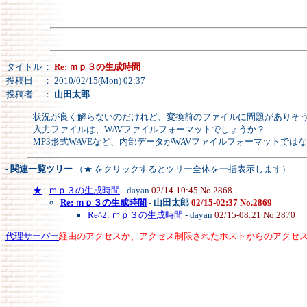
タイトル
：
Re: ｍｐ３の生成時間
投稿日
： 2010/02/15(Mon) 02:37
投稿者
：
山田太郎
状況が良く解らないのだけれど、変換前のファイルに問題がありそ
入力ファイルは、WAVファイルフォーマットでしょうか？
MP3形式WAVEなど、内部データがWAVファイルフォーマットで
- 関連一覧ツリー
（★ をクリックするとツリー全体を一括表示します）
★
-
ｍｐ３の生成時間
- dayan
02/14-10:45 No.2868
Re: ｍｐ３の生成時間
-
山田太郎
02/15-02:37 No.2869
Re^2: ｍｐ３の生成時間
- dayan
02/15-08:21 No.2870
代理サーバー
経由のアクセスか、アクセス制限されたホストからのアクセ