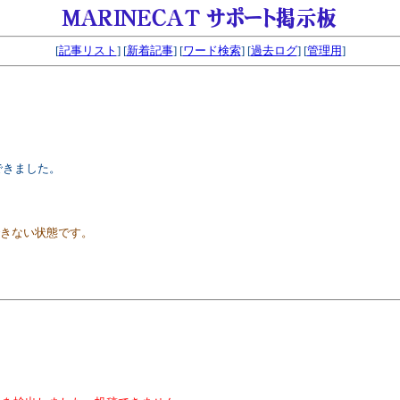
[
記事リスト
] [
新着記事
] [
ワード検索
] [
過去ログ
] [
管理用
]
できました。
できない状態です。