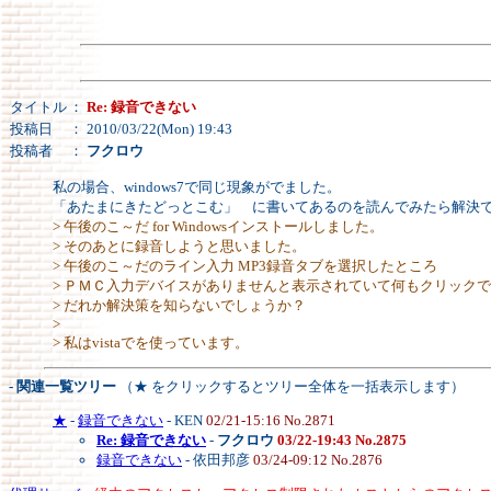
タイトル
：
Re: 録音できない
投稿日
： 2010/03/22(Mon) 19:43
投稿者
：
フクロウ
私の場合、windows7で同じ現象がでました。
「あたまにきたどっとこむ」 に書いてあるのを読んでみたら解決
> 午後のこ～だ for Windowsインストールしました。
> そのあとに録音しようと思いました。
> 午後のこ～だのライン入力 MP3録音タブを選択したところ
> ＰＭＣ入力デバイスがありませんと表示されていて何もクリック
> だれか解決策を知らないでしょうか？
>
> 私はvistaでを使っています。
- 関連一覧ツリー
（★ をクリックするとツリー全体を一括表示します）
★
-
録音できない
- KEN
02/21-15:16 No.2871
Re: 録音できない
-
フクロウ
03/22-19:43 No.2875
録音できない
- 依田邦彦
03/24-09:12 No.2876