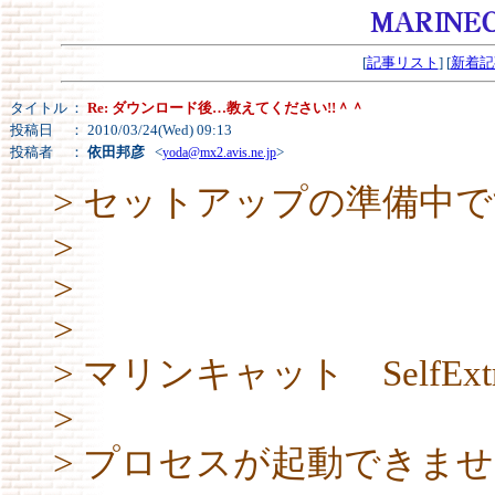
[
記事リスト
] [
新着記
タイトル
：
Re: ダウンロード後…教えてください!!＾＾
投稿日
： 2010/03/24(Wed) 09:13
投稿者
：
依田邦彦
<
>
yoda@mx2.avis.ne.jp
> セットアップの準備中
>
>
>
> マリンキャット SelfExtr
>
> プロセスが起動できま