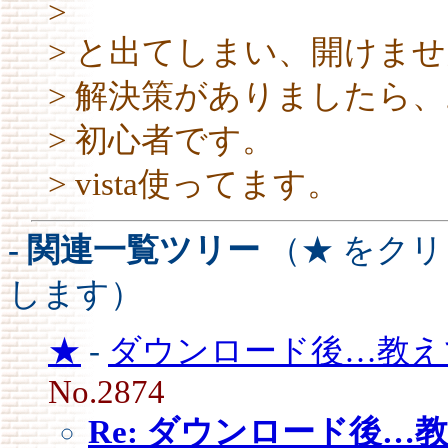
>
> と出てしまい、開けま
> 解決策がありましたら
> 初心者です。
> vista使ってます。
- 関連一覧ツリー
（★ をク
します）
★
-
ダウンロード後…教えて
No.2874
Re: ダウンロード後…教