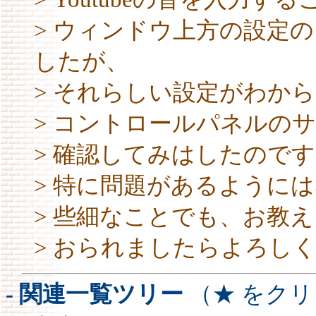
> ウィンドウ上方の設定
したが、
> それらしい設定がわか
> コントロールパネルの
> 確認してみはしたので
> 特に問題があるようには
> 些細なことでも、お教
> おられましたらよろしくお
- 関連一覧ツリー
（★ をク