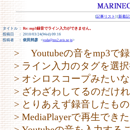
[
記事リスト
] [
新着記
タイトル
：
Re: mp3録音でライン入力ができません。
投稿日
： 2010/03/24(Wed) 09:16
投稿者
：
依田邦彦
<
>
yoda@mx2.avis.ne.jp
> Youtubeの音をmp
> ライン入力のタグを選
> オシロスコープみたい
> ざわざわしてるのだけ
> とりあえず録音したもの
> MediaPlayerで再生で
> Youtubeの音を入力する