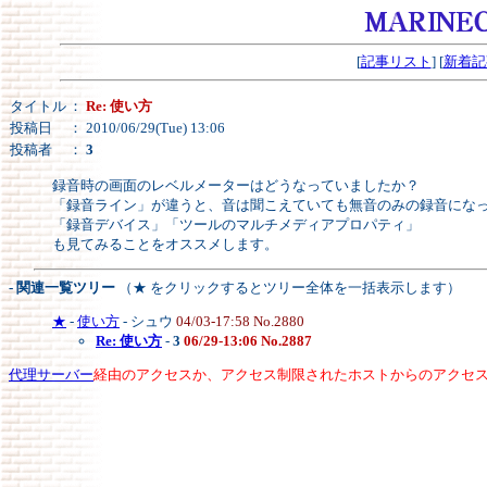
[
記事リスト
] [
新着記
タイトル
：
Re: 使い方
投稿日
： 2010/06/29(Tue) 13:06
投稿者
：
3
録音時の画面のレベルメーターはどうなっていましたか？
「録音ライン」が違うと、音は聞こえていても無音のみの録音にな
「録音デバイス」「ツールのマルチメディアプロパティ」
も見てみることをオススメします。
- 関連一覧ツリー
（★ をクリックするとツリー全体を一括表示します）
★
-
使い方
- シュウ
04/03-17:58 No.2880
Re: 使い方
-
3
06/29-13:06 No.2887
代理サーバー
経由のアクセスか、アクセス制限されたホストからのアクセ