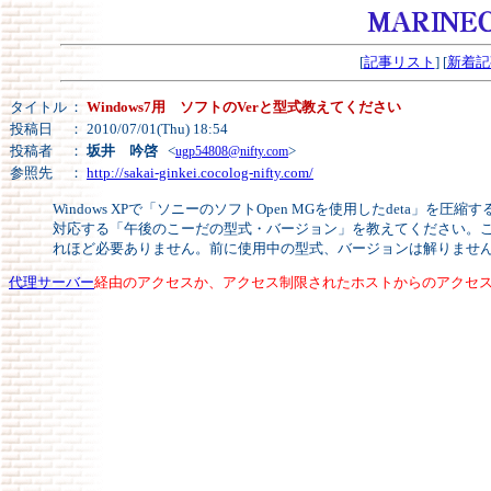
[
記事リスト
] [
新着記
タイトル
：
Windows7用 ソフトのVerと型式教えてください
投稿日
： 2010/07/01(Thu) 18:54
投稿者
：
坂井 吟啓
<
>
ugp54808@nifty.com
参照先
：
http://sakai-ginkei.cocolog-nifty.com/
Windows XPで「ソニーのソフトOpen MGを使用したdeta」を
対応する「午後のこーだの型式・バージョン」を教えてください。これ
れほど必要ありません。前に使用中の型式、バージョンは解りませ
代理サーバー
経由のアクセスか、アクセス制限されたホストからのアクセ