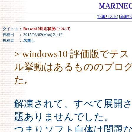
[
記事リスト
] [
新着記
タイトル
：
Re: win10対応状況について
投稿日
： 2015/03/02(Mon) 21:12
投稿者
：
名無し
> windows10 評価
ル挙動はあるもののプロ
た。
解凍されて、すべて展開
題ありませんでした。
つまりソフト自体は問題