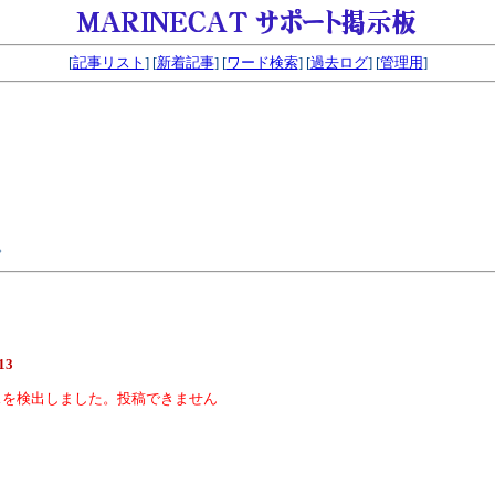
[
記事リスト
] [
新着記事
] [
ワード検索
] [
過去ログ
] [
管理用
]
。
13
スを検出しました。投稿できません