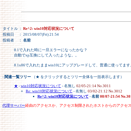
タイトル
：
Re^2: win10対応状況について
投稿日
： 2015/08/07(Fri) 21:54
投稿者
：
名前
8.1で入れた時に一旦エラーになったかな？
自動でxp互換にして入ったような。。
8.1x86で入れたままwin10にアップグレードして、普通に使ってます
- 関連一覧ツリー
（★ をクリックするとツリー全体を一括表示します）
★
-
win10対応状況について
- 名無し
02/05-21:14 No.3011
Re: win10対応状況について
- 名無し
03/02-21:12 No.3012
Re^2: win10対応状況について
-
名前
08/07-21:54 No.30
代理サーバー
経由のアクセスか、アクセス制限されたホストからのアクセ