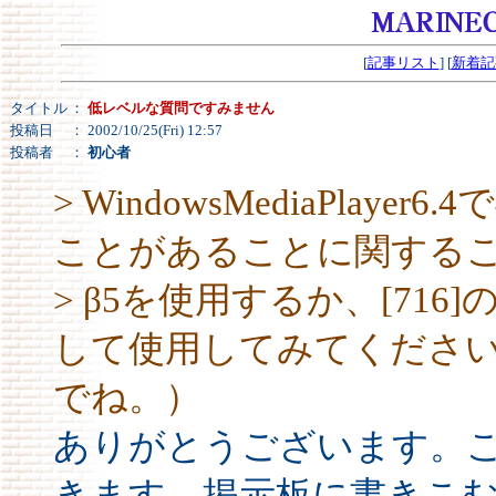
[
記事リスト
] [
新着記
タイトル
：
低レベルな質問ですみません
投稿日
： 2002/10/25(Fri) 12:57
投稿者
：
初心者
> WindowsMediaPlay
ことがあることに関する
> β5を使用するか、[71
して使用してみてくださ
でね。）
ありがとうございます。
きます。掲示板に書きこ