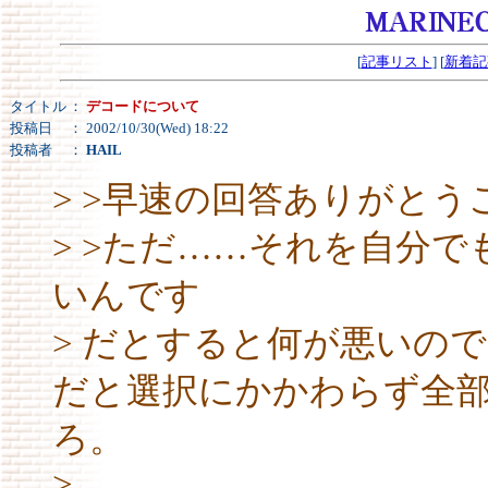
[
記事リスト
] [
新着記
タイトル
：
デコードについて
投稿日
： 2002/10/30(Wed) 18:22
投稿者
：
HAIL
> >早速の回答ありがと
> >ただ……それを自分
いんです
> だとすると何が悪いので
だと選択にかかわらず全部デ
ろ。
>