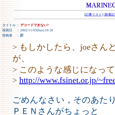
[
記事リスト
] [
新着記
タイトル
：
デコードできない?
投稿日
： 2002/11/03(Sun) 10:26
投稿者
：
計
> もしかしたら、joeさ
が、
> このような感じになっ
>
http://www.fsinet.or.jp/~fr
ごめんなさい，そのあた
ＰＥＮさんがちょっと