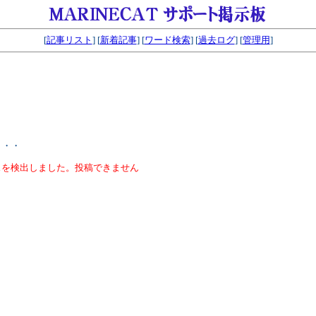
[
記事リスト
] [
新着記事
] [
ワード検索
] [
過去ログ
] [
管理用
]
・・・
スを検出しました。投稿できません