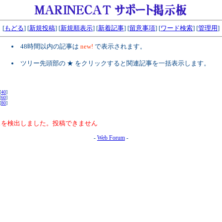
[
もどる
] [
新規投稿
] [
新規順表示
] [
新着記事
] [
留意事項
] [
ワード検索
] [
管理用
]
48時間以内の記事は
new!
で表示されます。
ツリー先頭部の ★ をクリックすると関連記事を一括表示します。
[
40
]
[
60
]
[
80
]
スを検出しました。投稿できません
-
Web Forum
-