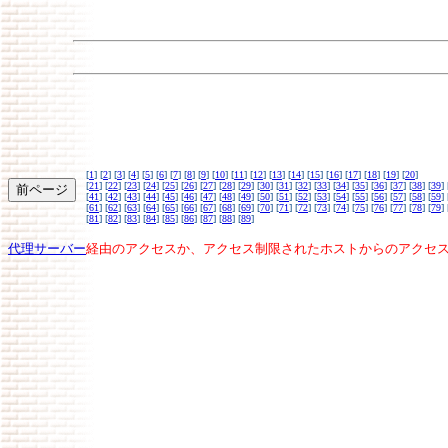
[
1
] [
2
] [
3
] [
4
] [
5
] [
6
] [
7
] [
8
] [
9
] [
10
] [
11
] [
12
] [
13
] [
14
] [
15
] [
16
] [
17
] [
18
] [
19
] [
20
]
[
21
] [
22
] [
23
] [
24
] [
25
] [
26
] [
27
] [
28
] [
29
] [
30
] [
31
] [
32
] [
33
] [
34
] [
35
] [
36
] [
37
] [
38
] [
39
] 
[
41
] [
42
] [
43
] [
44
] [
45
] [
46
] [
47
] [
48
] [
49
] [
50
] [
51
] [
52
] [
53
] [
54
] [
55
] [
56
] [
57
] [
58
] [
59
] 
[
61
] [
62
] [
63
] [
64
] [
65
] [
66
] [
67
] [
68
] [
69
] [
70
] [
71
] [
72
] [
73
] [
74
] [
75
] [
76
] [
77
] [
78
] [
79
] 
[
81
] [
82
] [
83
] [
84
] [
85
] [
86
] [
87
] [
88
] [
89
]
代理サーバー
経由のアクセスか、アクセス制限されたホストからのアクセ