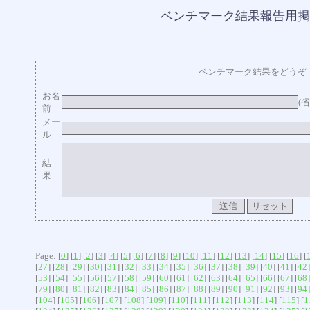
ベンチマーク結果報告用掲
ベンチマーク結果をどうぞ
お名
(
前
メー
ル
結
果
Page: [
0
] [
1
] [
2
] [
3
] [
4
] [
5
] [
6
] [
7
] [
8
] [
9
] [
10
] [
11
] [
12
] [
13
] [
14
] [
15
] [
16
] [
[
27
] [
28
] [
29
] [
30
] [
31
] [
32
] [
33
] [
34
] [
35
] [
36
] [
37
] [
38
] [
39
] [
40
] [
41
] [
42
]
[
53
] [
54
] [
55
] [
56
] [
57
] [
58
] [
59
] [
60
] [
61
] [
62
] [
63
] [
64
] [
65
] [
66
] [
67
] [
68
]
[
79
] [
80
] [
81
] [
82
] [
83
] [
84
] [
85
] [
86
] [
87
] [
88
] [
89
] [
90
] [
91
] [
92
] [
93
] [
94
]
[
104
] [
105
] [
106
] [
107
] [
108
] [
109
] [
110
] [
111
] [
112
] [
113
] [
114
] [
115
] [
1