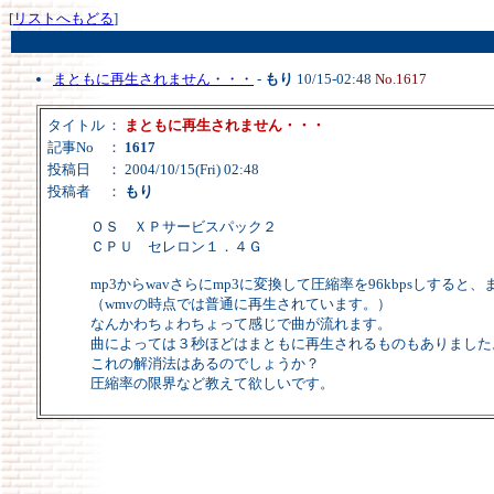
[
リストへもどる
]
まともに再生されません・・・
-
もり
10/15-02:48
No.1617
タイトル
：
まともに再生されません・・・
記事No
：
1617
投稿日
： 2004/10/15(Fri) 02:48
投稿者
：
もり
ＯＳ ＸＰサービスパック２
ＣＰＵ セレロン１．４Ｇ
mp3からwavさらにmp3に変換して圧縮率を96kbpsしする
（wmvの時点では普通に再生されています。）
なんかわちょわちょって感じで曲が流れます。
曲によっては３秒ほどはまともに再生されるものもありました
これの解消法はあるのでしょうか？
圧縮率の限界など教えて欲しいです。