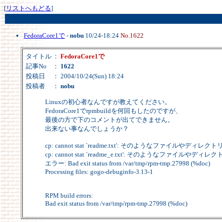
[
リストへもどる
]
FedoraCore1で
-
nobu
10/24-18:24
No.1622
タイトル
：
FedoraCore1で
記事No
：
1622
投稿日
： 2004/10/24(Sun) 18:24
投稿者
：
nobu
Linuxの初心者なんですが教えてください。
FedoraCore1でrpmbuildを何回もしたのですが、
最後の方で下のコメントが出てできません。
出来ない事なんでしょうか？
cp: cannot stat `readme.txt': そのようなファイルやディ
cp: cannot stat `readme_e.txt': そのようなファイルや
エラー: Bad exit status from /var/tmp/rpm-tmp.27998 (%doc)
Processing files: gogo-debuginfo-3.13-1
RPM build errors:
Bad exit status from /var/tmp/rpm-tmp.27998 (%doc)