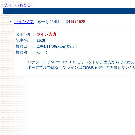
[
リストへもどる
]
ライン入力
-
るーく
11/08-09:34
No.1628
タイトル
：
ライン入力
記事No
：
1628
投稿日
： 2004/11/08(Mon) 09:34
投稿者
：
るーく
パナソニックSLーCT５１０にてヘッドホン出力からでは出
ポータブルではなくてライン出力があるデッキを買わないと